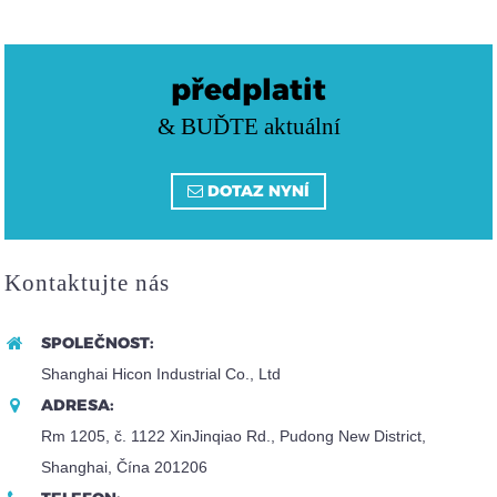
předplatit
& BUĎTE aktuální
DOTAZ NYNÍ
Kontaktujte nás
SPOLEČNOST:
Shanghai Hicon Industrial Co., Ltd
ADRESA:
Rm 1205, č. 1122 XinJinqiao Rd., Pudong New District,
Shanghai, Čína 201206