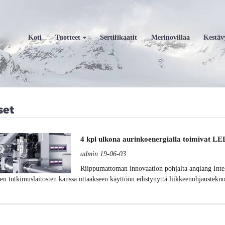
Koti
Tuotteet
Sertifikaatit
Merinovillaa
Kestäv
set
4 kpl ulkona aurinkoenergialla toimivat LE
admin 19-06-03
Riippumattoman innovaation pohjalta anqiang Intelli
sten tutkimuslaitosten kanssa ottaakseen käyttöön edistynyttä liikkeenohjaustek