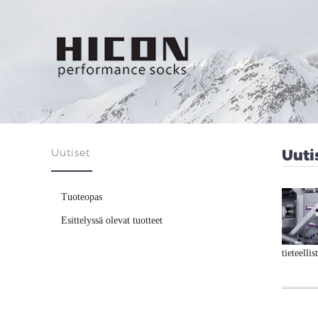
Uutiset
Uuti
Tuoteopas
Esittelyssä olevat tuotteet
tieteelli