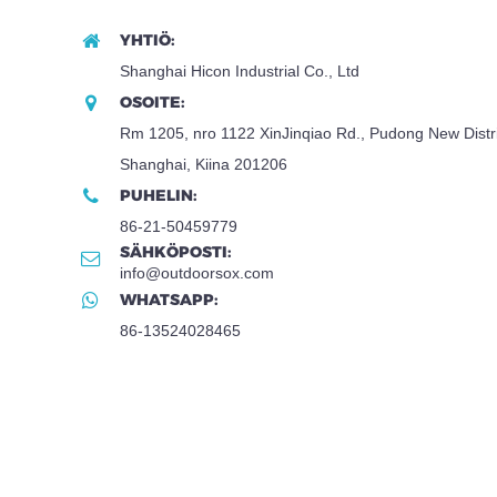
YHTIÖ:
Shanghai Hicon Industrial Co., Ltd
OSOITE:
Rm 1205, nro 1122 XinJinqiao Rd., Pudong New Distri
Shanghai, Kiina 201206
PUHELIN:
86-21-50459779
SÄHKÖPOSTI:
info@outdoorsox.com
WHATSAPP:
86-13524028465