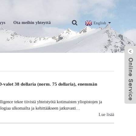
yys
Ota meihin yhteyttä
English
D-valot 38 dollaria (norm. 75 dollaria), enemmän
gence tekee tiivistä yhteistyötä kotimaisten yliopistojen ja
nologiaa ulkomailta ja kehittääkseen jatkuvasti…
Lue lisää