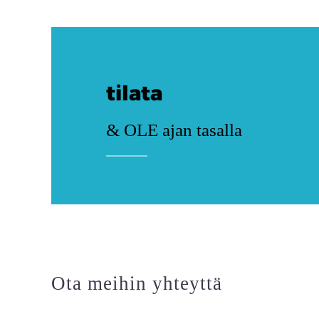
tilata
& OLE ajan tasalla
Ota meihin yhteyttä