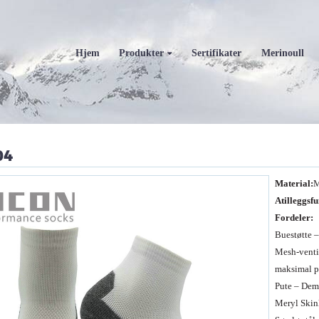
Hjem
Produkter
Sertifikater
Merinoull
04
M
at
erial:
M
A
tilleggsf
Fordeler:
Buestøtte –
Mesh-ventil
maksimal p
Pute – Dem
Meryl Skinl