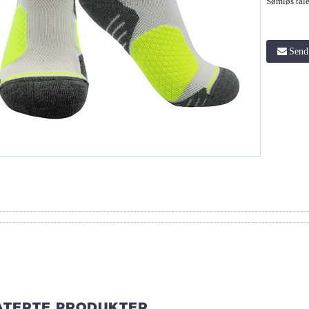
Sømløs tåle
Send 
ATERTE PRODUKTER