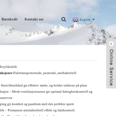
Bærekraft
Kontakt oss
English
erylskinlife
unksjoner:
Fukttransporterende, pustende, antibakteriell
 Stretchbuebånd gir effektiv støtte, og holder sokkene på plass
asjon – Mesh-ventilasjonssoner gir optimal fuktighetskontroll og
usteevne
ping gir komfort og passform med den perfekte sprett
ife – Permanent antimikrobiell effekt og luktkontroll.