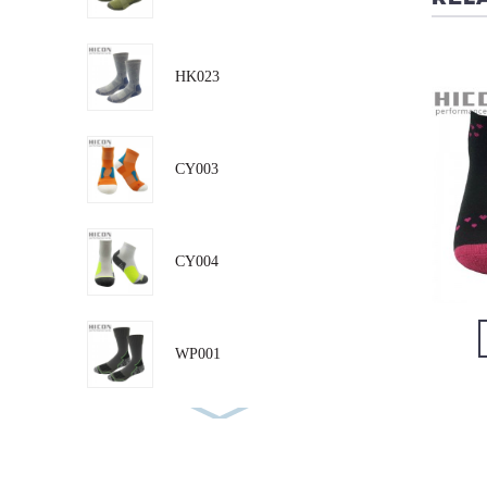
CY009
CY023
HK023
CY003
CY004
VIS DETALJ
VIS DETALJ
WP001
RN001