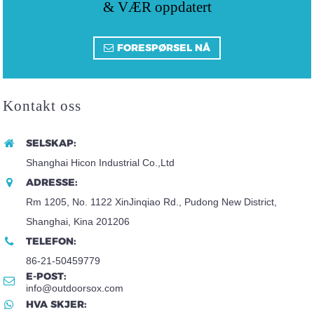
& VÆR oppdatert
FORESPØRSEL NÅ
Kontakt oss
SELSKAP:
Shanghai Hicon Industrial Co.,Ltd
ADRESSE:
Rm 1205, No. 1122 XinJinqiao Rd., Pudong New District,
Shanghai, Kina 201206
TELEFON:
86-21-50459779
E-POST:
info@outdoorsox.com
HVA SKJER: