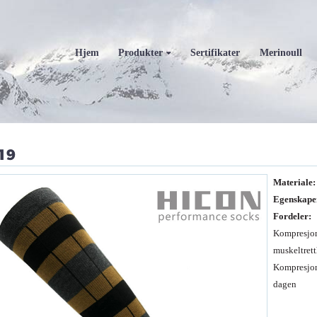
Hjem
Produkter
Sertifikater
Merinoull
19
Materiale:
Egenskape
Fordeler:
Kompresjon 
muskeltrett
Kompresjons
dagen