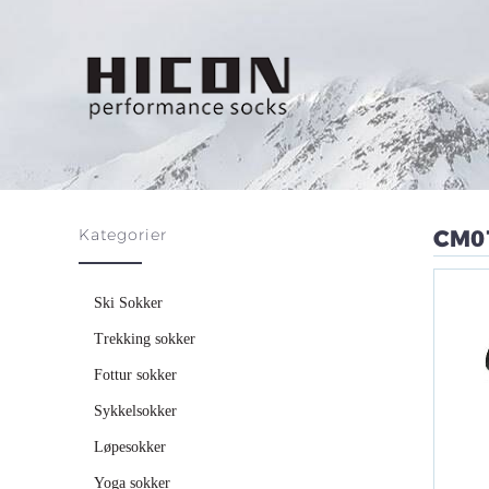
Kategorier
CM0
Ski Sokker
Trekking sokker
Fottur sokker
Sykkelsokker
Løpesokker
Yoga sokker