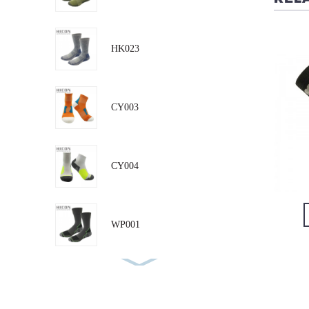
CM010
CM016
HK023
CY003
CY004
VIS DETALJ
VIS DETALJ
WP001
RN001